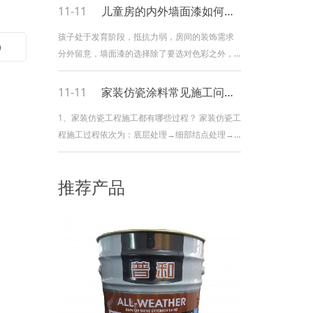
11-11
儿童房的内外墙面漆如何选择
孩子处于发育阶段，抵抗力弱，房间的装饰需求
）
分外留意，墙面漆的选择除了要选对色彩之外，
还要特别留意质量。如果选错了墙面漆，孩子的
健康就会受到影响。 儿童房墙面漆选错的四大损
11-11
家装仿瓷涂料常见施工问题详解
害： 1、用色过错伤眼睛 儿童房的墙
1、家装仿瓷工程施工都有哪些过程？ 家装仿瓷工
程施工过程依次为：底层处理→细部结点处理→
仿瓷底涂→大面积涂刷→闭水实验→做维护层。
2、仿瓷施工中要害的过程有哪些？ 家装仿瓷工程
推荐产品
施工中细节很重要，千万不能“